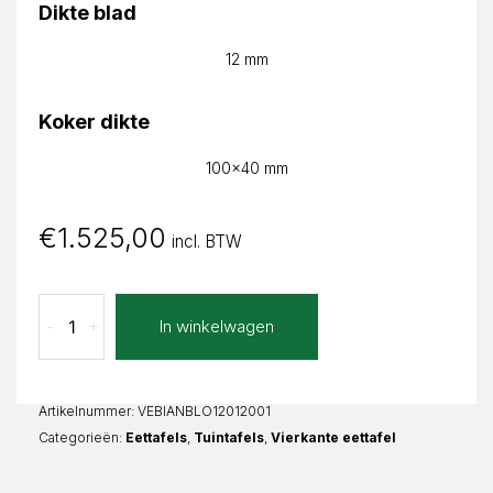
Dikte blad
12 mm
Koker dikte
100x40 mm
€
1.525,00
incl. BTW
Blue
In winkelwagen
-
+
Oro
Bianca
Vierkant
aantal
Artikelnummer:
VEBIANBLO12012001
Categorieën:
Eettafels
,
Tuintafels
,
Vierkante eettafel