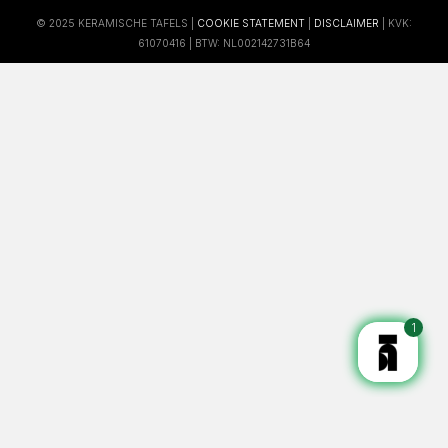
© 2025 KERAMISCHE TAFELS |
COOKIE STATEMENT
|
DISCLAIMER
| KVK:
61070416 | BTW: NL002142731B64
1