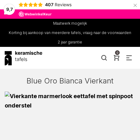
×
407
Reviews
9,7
Maatwerk mogelijk
Korting bij aankoop van meerdere tafels, vraag naar de voorwaarden
2 jaar garantie
0
Blue Oro Bianca Vierkant