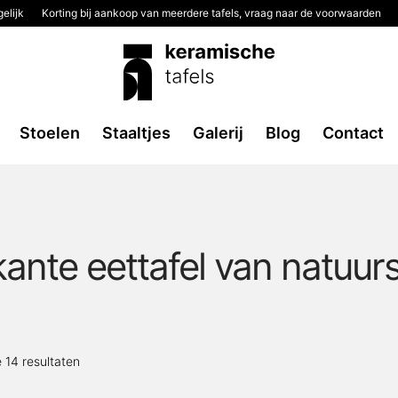
elijk
Korting bij aankoop van meerdere tafels, vraag naar de voorwaarden
Stoelen
Staaltjes
Galerij
Blog
Contact
kante eettafel van natuur
Gesorteerd
e 14 resultaten
op