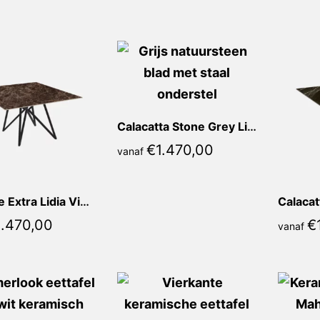
populariteit
Calacatta Stone Grey Lidia Vierkant
€
1.470,00
vanaf
Marrone Extra Lidia Vierkant
1.470,00
€
vanaf