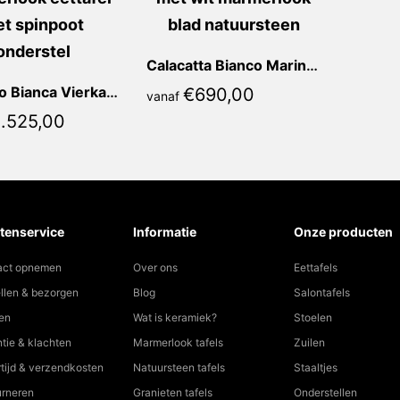
Calacatta Bianco Marina Vierkant
Blue Oro Bianca Vierkant
€
690,00
vanaf
1.525,00
tenservice
Informatie
Onze producten
act opnemen
Over ons
Eettafels
llen & bezorgen
Blog
Salontafels
en
Wat is keramiek?
Stoelen
tie & klachten
Marmerlook tafels
Zuilen
tijd & verzendkosten
Natuursteen tafels
Staaltjes
urneren
Granieten tafels
Onderstellen