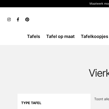
Maatwerk mog
Tafels
Tafel op maat
Tafelkoopjes
Vier
Toont all
TYPE TAFEL