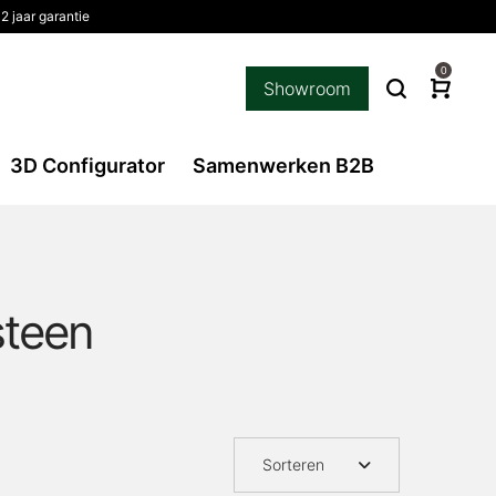
2 jaar garantie
0
Showroom
3D Configurator
Samenwerken B2B
steen
Sorteren