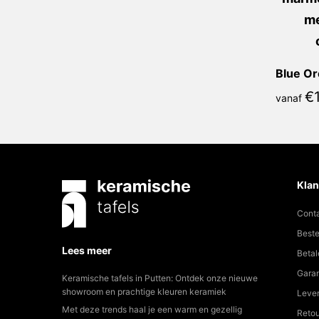
€
vanaf
Klan
Cont
Beste
Lees meer
Betal
Garan
Keramische tafels in Putten: Ontdek onze nieuwe
showroom en prachtige kleuren keramiek
Lever
Met deze trends haal je een warm en gezellig
Reto