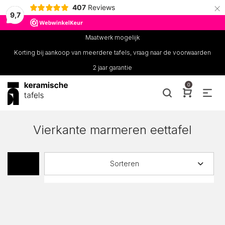
×
407
Reviews
9,7
Maatwerk mogelijk
Korting bij aankoop van meerdere tafels, vraag naar de voorwaarden
2 jaar garantie
0
Vierkante marmeren eettafel
Sorteren