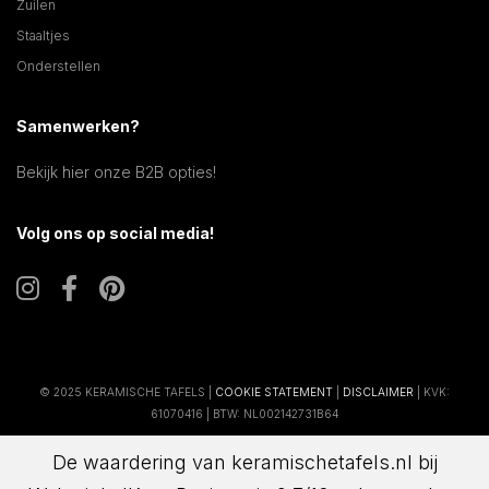
Zuilen
Staaltjes
Onderstellen
Samenwerken?
Bekijk hier onze B2B opties!
Volg ons op social media!
© 2025 KERAMISCHE TAFELS |
COOKIE STATEMENT
|
DISCLAIMER
| KVK:
61070416 | BTW: NL002142731B64
De waardering van keramischetafels.nl bij