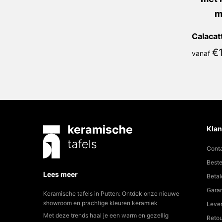
€
vanaf
Klan
Cont
Beste
Lees meer
Betal
Garan
Keramische tafels in Putten: Ontdek onze nieuwe
showroom en prachtige kleuren keramiek
Lever
Met deze trends haal je een warm en gezellig
Reto