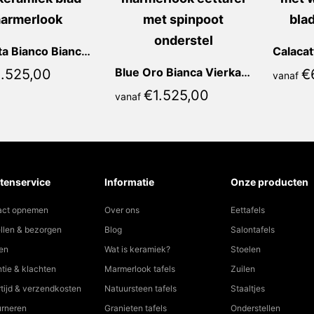
Calacatta Bianco Bianca Vierkant
Blue Oro Bianca Vierkant
1.525,00
€
vanaf
€
1.525,00
vanaf
tenservice
Informatie
Onze producten
act opnemen
Over ons
Eettafels
llen & bezorgen
Blog
Salontafels
en
Wat is keramiek?
Stoelen
tie & klachten
Marmerlook tafels
Zuilen
tijd & verzendkosten
Natuursteen tafels
Staaltjes
urneren
Granieten tafels
Onderstellen