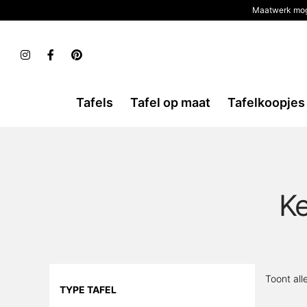
Maatwerk mog
Tafels
Tafel op maat
Tafelkoopjes
Ke
Toont all
TYPE TAFEL