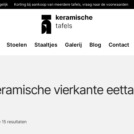
elijk
Korting bij aankoop van meerdere tafels, vraag naar de voorwaarden
Stoelen
Staaltjes
Galerij
Blog
Contact
ramische vierkante eetta
Gesorteerd
e 15 resultaten
op