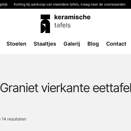
elijk
Korting bij aankoop van meerdere tafels, vraag naar de voorwaarden
Stoelen
Staaltjes
Galerij
Blog
Contact
Graniet vierkante eettafe
Gesorteerd
e 14 resultaten
op