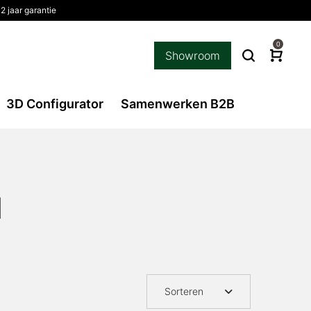
2 jaar garantie
0
Showroom
3D Configurator
Samenwerken B2B
l
Sorteren