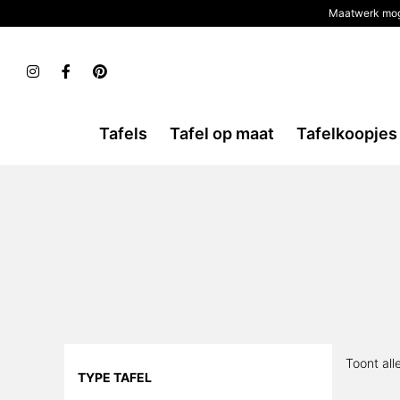
Maatwerk mog
Tafels
Tafel op maat
Tafelkoopjes
Toont all
TYPE TAFEL