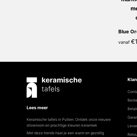
€
vanaf
Klan
Cont
Beste
Lees meer
Betal
Garan
Keramische tafels in Putten: Ontdek onze nieuwe
showroom en prachtige kleuren keramiek
Lever
Met deze trends haal je een warm en gezellig
Reto