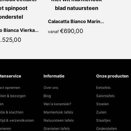
Calacatta Bianco Marina Vierkant
Blue Oro Bianca Vierkant
€
690,00
vanaf
1.525,00
tenservice
Informatie
Onze producten
act opnemen
Over ons
Eettafels
llen & bezorgen
Blog
Salontafels
en
Wat is keramiek?
Stoelen
tie & klachten
Marmerlook tafels
Zuilen
tijd & verzendkosten
Natuursteen tafels
Staaltjes
urneren
Granieten tafels
Onderstellen