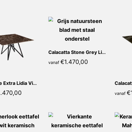
populariteit
Calacatta Stone Grey Lidia Vierkant
€
1.470,00
vanaf
Marrone Extra Lidia Vierkant
1.470,00
€
vanaf