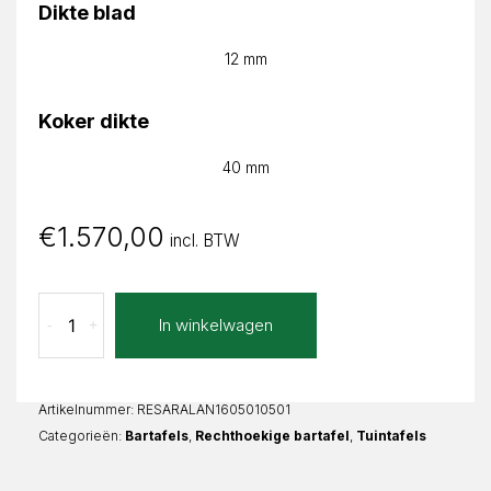
Dikte blad
12 mm
Koker dikte
40 mm
€
1.570,00
incl. BTW
Lava
In winkelwagen
-
+
Nero
Sara
Recht
aantal
Artikelnummer:
RESARALAN1605010501
Categorieën:
Bartafels
,
Rechthoekige bartafel
,
Tuintafels