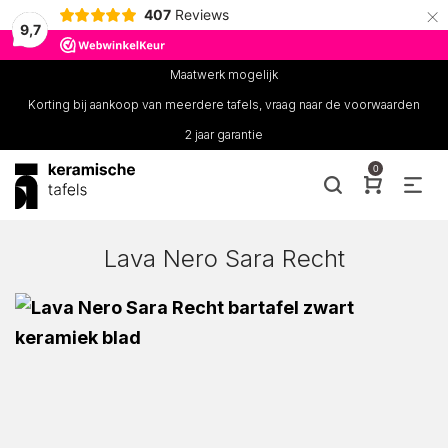
×
407
Reviews
9,7
Maatwerk mogelijk
Korting bij aankoop van meerdere tafels, vraag naar de voorwaarden
2 jaar garantie
0
Lava Nero Sara Recht