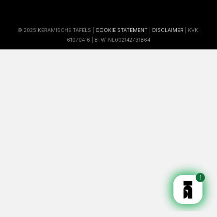
© 2025 KERAMISCHE TAFELS |
COOKIE STATEMENT
|
DISCLAIMER
| KVK:
61070416 | BTW: NL002142731B64
1