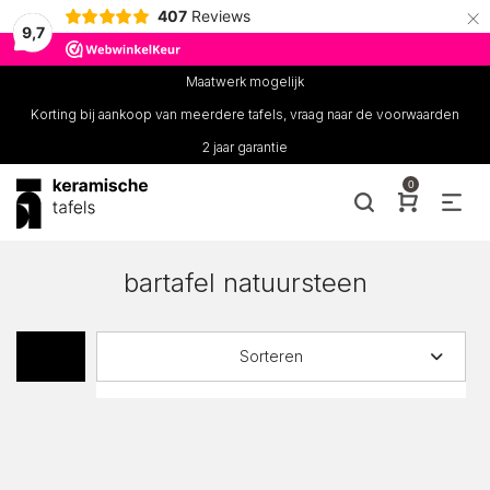
×
407
Reviews
9,7
Maatwerk mogelijk
Korting bij aankoop van meerdere tafels, vraag naar de voorwaarden
2 jaar garantie
0
bartafel natuursteen
Sorteren