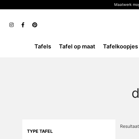
Maatwerk mog
Tafels
Tafel op maat
Tafelkoopjes
d
Resultaa
TYPE TAFEL