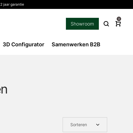
2 jaar garantie
0
Showroom
3D Configurator
Samenwerken B2B
en
Sorteren