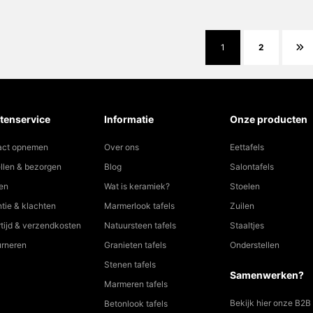
1
2
tenservice
Informatie
Onze producten
act opnemen
Over ons
Eettafels
llen & bezorgen
Blog
Salontafels
en
Wat is keramiek?
Stoelen
tie & klachten
Marmerlook tafels
Zuilen
tijd & verzendkosten
Natuursteen tafels
Staaltjes
urneren
Granieten tafels
Onderstellen
Stenen tafels
Samenwerken?
Marmeren tafels
Bekijk hier onze B2B
Betonlook tafels