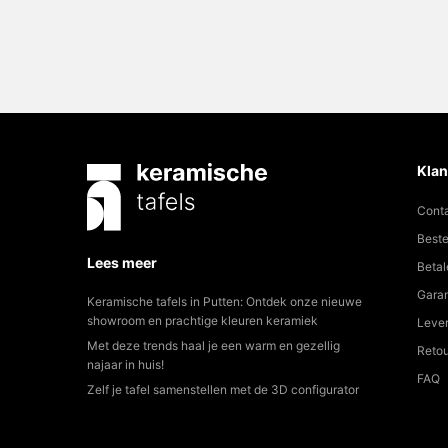
Klan
Cont
Beste
Lees meer
Betal
Garan
Keramische tafels in Putten: Ontdek onze nieuwe
showroom en prachtige kleuren keramiek
Lever
Met deze trends haal je een warm en gezellig
Reto
najaar in huis!
FAQ
Zelf je tafel samenstellen met de 3D configurator