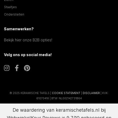
Staaltjes
Onderstellen
Samenwerken?
Bekijk hier onze B2B opties!
Volg ons op social media!
© 2025 KERAMISCHE TAFELS |
COOKIE STATEMENT
|
DISCLAIMER
| KVK:
61070416 | BTW: NL002142731B64
De waardering van keramischetafels.nl bij
WebwinkelKeur Reviews
is 9.7/10 gebaseerd op