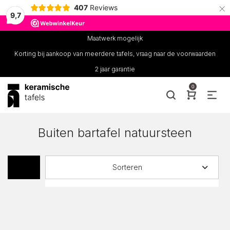
×
407
Reviews
9,7
Maatwerk mogelijk
Korting bij aankoop van meerdere tafels, vraag naar de voorwaarden
2 jaar garantie
0
Buiten bartafel natuursteen
Sorteren