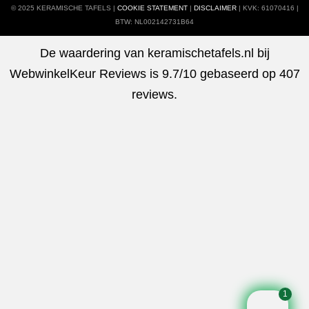
© 2025 KERAMISCHE TAFELS |
COOKIE STATEMENT
|
DISCLAIMER
| KVK: 61070416 |
BTW: NL002142731B64
De waardering van keramischetafels.nl bij
WebwinkelKeur Reviews
is 9.7/10 gebaseerd op 407
reviews.
1