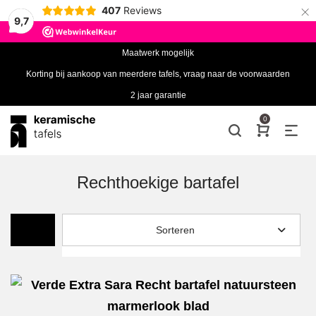
×
407
Reviews
9,7
Maatwerk mogelijk
Korting bij aankoop van meerdere tafels, vraag naar de voorwaarden
2 jaar garantie
0
Rechthoekige bartafel
Sorteren