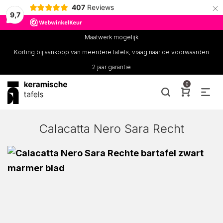
×
407
Reviews
9,7
Maatwerk mogelijk
Korting bij aankoop van meerdere tafels, vraag naar de voorwaarden
2 jaar garantie
0
Calacatta Nero Sara Recht