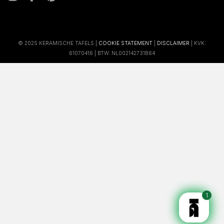
© 2025 KERAMISCHE TAFELS |
COOKIE STATEMENT
|
DISCLAIMER
| KVK:
61070416 | BTW: NL002142731B64
1