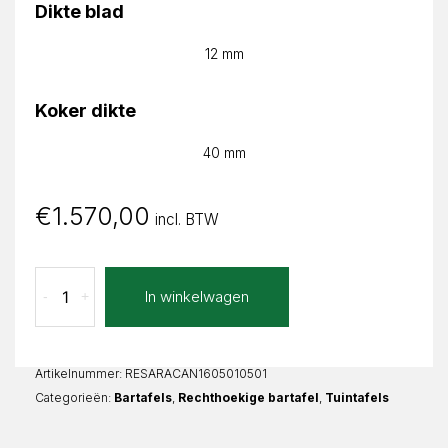
Dikte blad
12 mm
Koker dikte
40 mm
€
1.570,00
incl. BTW
Calacatta
In winkelwagen
-
+
Nero
Sara
Recht
aantal
Artikelnummer:
RESARACAN1605010501
Categorieën:
Bartafels
,
Rechthoekige bartafel
,
Tuintafels