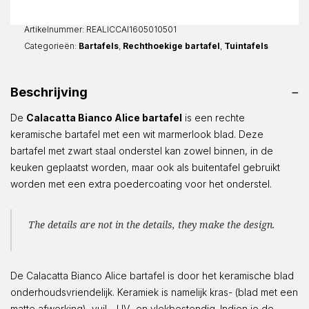
Recht
aantal
Artikelnummer:
REALICCAI1605010501
Categorieën:
Bartafels
,
Rechthoekige bartafel
,
Tuintafels
Beschrijving
De
Calacatta Bianco Alice bartafel
is een rechte
keramische bartafel met een wit marmerlook blad. Deze
bartafel met zwart staal onderstel kan zowel binnen, in de
keuken geplaatst worden, maar ook als buitentafel gebruikt
worden met een extra poedercoating voor het onderstel.
The details are not in the details, they make the design.
De Calacatta Bianco Alice bartafel is door het keramische blad
onderhoudsvriendelijk. Keramiek is namelijk kras- (blad met een
matte afwerking), vuil-, UV- en vlekbestendig. Indien je de