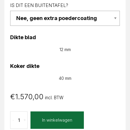
IS DIT EEN BUITENTAFEL?
Dikte blad
12 mm
Koker dikte
40 mm
€
1.570,00
incl. BTW
Calacatta
In winkelwagen
-
+
Bianco
Alice