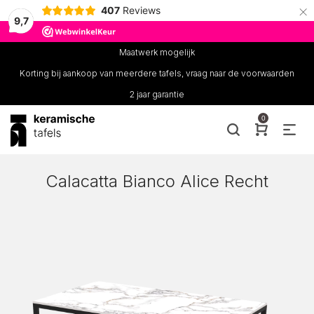
×
407
Reviews
9,7
Maatwerk mogelijk
Korting bij aankoop van meerdere tafels, vraag naar de voorwaarden
2 jaar garantie
0
Calacatta Bianco Alice Recht