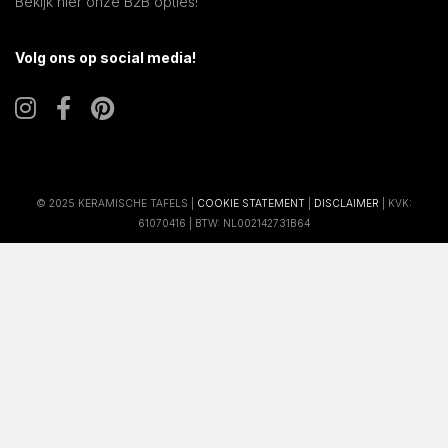
Bekijk hier onze B2B opties!
Volg ons op social media!
© 2025 KERAMISCHE TAFELS |
COOKIE STATEMENT
|
DISCLAIMER
| KVK:
61070416 | BTW: NL002142731B64