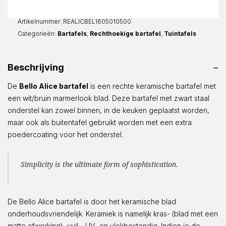
aantal
Artikelnummer:
REALICBEL1605010500
Categorieën:
Bartafels
,
Rechthoekige bartafel
,
Tuintafels
Beschrijving
De
Bello Alice bartafel
is een rechte keramische bartafel met
een wit/bruin marmerlook blad. Deze bartafel met zwart staal
onderstel kan zowel binnen, in de keuken geplaatst worden,
maar ook als buitentafel gebruikt worden met een extra
poedercoating voor het onderstel.
Simplicity is the ultimate form of sophistication.
De Bello Alice bartafel is door het keramische blad
onderhoudsvriendelijk. Keramiek is namelijk kras- (blad met een
matte afwerking), vuil-, UV- en vlekbestendig. Indien je de