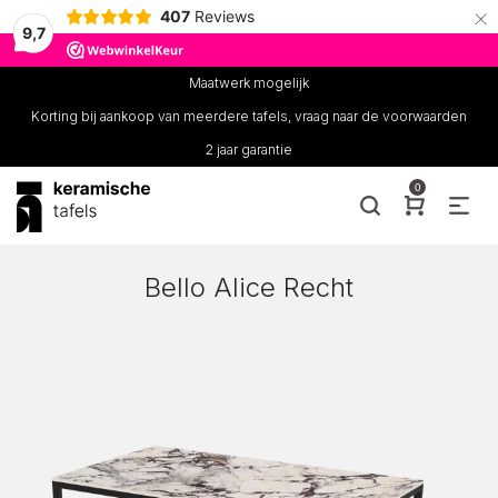
×
407
Reviews
9,7
Maatwerk mogelijk
Korting bij aankoop van meerdere tafels, vraag naar de voorwaarden
2 jaar garantie
0
Bello Alice Recht