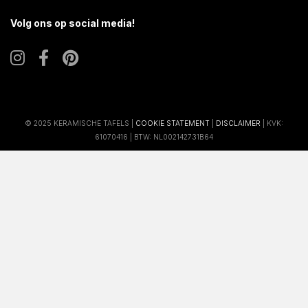
Volg ons op social media!
© 2025 KERAMISCHE TAFELS |
COOKIE STATEMENT
|
DISCLAIMER
| KVK:
61070416 | BTW: NL002142731B64