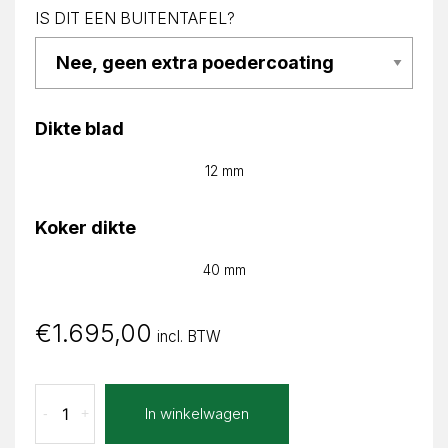
IS DIT EEN BUITENTAFEL?
Dikte blad
12 mm
Koker dikte
40 mm
€
1.695,00
incl. BTW
Bello
In winkelwagen
-
+
Alice
Recht