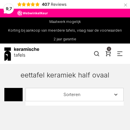
×
407
Reviews
9,7
Maatwerk mogelijk
Korting bij aankoop van meerdere tafels, vraag naar de voorwaarden
2 jaar garantie
0
eettafel keramiek half ovaal
Sorteren