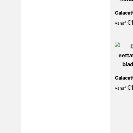
€
vanaf
€
vanaf