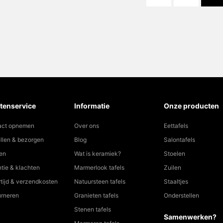
tenservice
Informatie
Onze producten
act opnemen
Over ons
Eettafels
llen & bezorgen
Blog
Salontafels
en
Wat is keramiek?
Stoelen
tie & klachten
Marmerlook tafels
Zuilen
tijd & verzendkosten
Natuursteen tafels
Staaltjes
urneren
Granieten tafels
Onderstellen
Stenen tafels
Samenwerken?