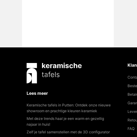
Klan
Cont
Beste
Lees meer
Betal
Garan
Keramische tafels in Putten: Ontdek onze nieuwe
showroom en prachtige kleuren keramiek
Lever
Met deze trends haal je een warm en gezellig
Reto
najaar in huis!
FAQ
Zelf je tafel samenstellen met de 3D configurator