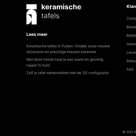
Klan
Cont
Beste
Lees meer
Betal
Garan
Keramische tafels in Putten: Ontdek onze nieuwe
showroom en prachtige kleuren keramiek
Lever
Met deze trends haal je een warm en gezellig
Reto
najaar in huis!
FAQ
Zelf je tafel samenstellen met de 3D configurator
© 2025 