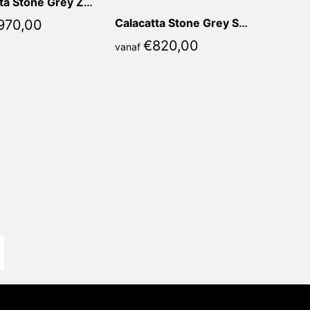
Calacatta Stone Grey Zoela Rond
Calacatta Stone Grey Sorella Rond
970,00
€
820,00
vanaf