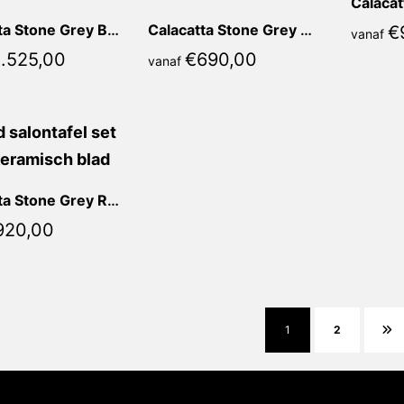
Calacatta Stone Grey Bianca Vierkant
Calacatta Stone Grey Marina Vierkant
€
vanaf
1.525,00
€
690,00
vanaf
Calacatta Stone Grey Rosia Rond
920,00
1
2