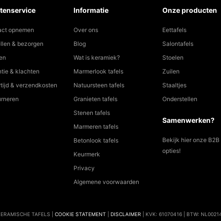
tenservice
Informatie
Onze producten
act opnemen
Over ons
Eettafels
llen & bezorgen
Blog
Salontafels
en
Wat is keramiek?
Stoelen
tie & klachten
Marmerlook tafels
Zuilen
tijd & verzendkosten
Natuursteen tafels
Staaltjes
urneren
Granieten tafels
Onderstellen
Stenen tafels
Samenwerken?
Marmeren tafels
Bekijk hier onze B2B
Betonlook tafels
opties!
Keurmerk
Privacy
Algemene voorwaarden
KERAMISCHE TAFELS |
COOKIE STATEMENT
|
DISCLAIMER
| KVK: 61070416 | BTW: NL002