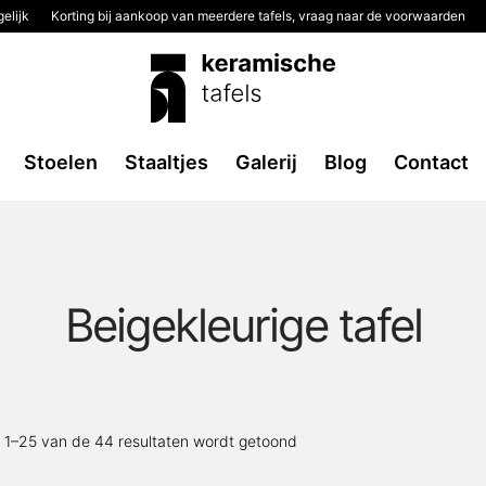
elijk
Korting bij aankoop van meerdere tafels, vraag naar de voorwaarden
Stoelen
Staaltjes
Galerij
Blog
Contact
Beigekleurige tafel
Gesorteerd
t 1–25 van de 44 resultaten wordt getoond
op