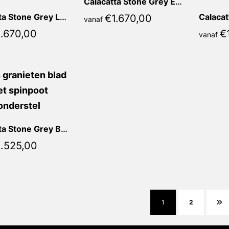
Calacatta Stone Grey Elena Recht
Calacatta Stone Grey Lauretta Recht
€
1.670,00
vanaf
1.670,00
€
vanaf
Calacatta Stone Grey Bianca Rond
1.525,00
1
2