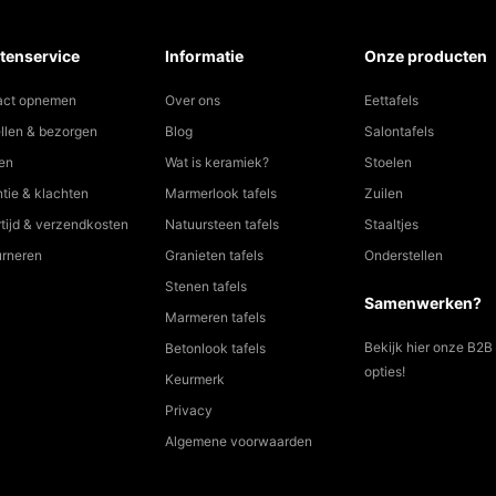
tenservice
Informatie
Onze producten
act opnemen
Over ons
Eettafels
llen & bezorgen
Blog
Salontafels
en
Wat is keramiek?
Stoelen
tie & klachten
Marmerlook tafels
Zuilen
tijd & verzendkosten
Natuursteen tafels
Staaltjes
urneren
Granieten tafels
Onderstellen
Stenen tafels
Samenwerken?
Marmeren tafels
Bekijk hier onze B2B
Betonlook tafels
opties!
Keurmerk
Privacy
Algemene voorwaarden