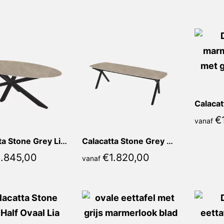
prijs:
hoog
naar
laag
€
vanaf
Calacatta Stone Grey Lia Ovaal
Calacatta Stone Grey Mirella Deens Ovaal
1.845,00
€
1.820,00
vanaf