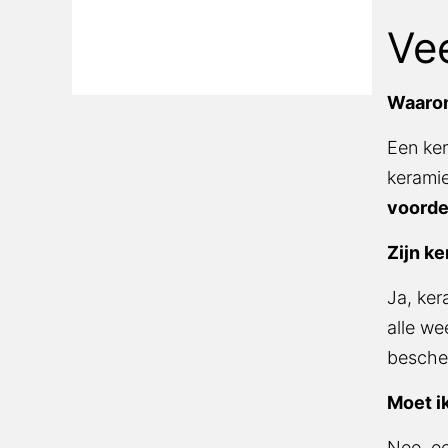
Ve
Waarom
Een ker
keramie
voorde
Zijn k
Ja, ker
alle we
besche
Moet ik
Nee, ee