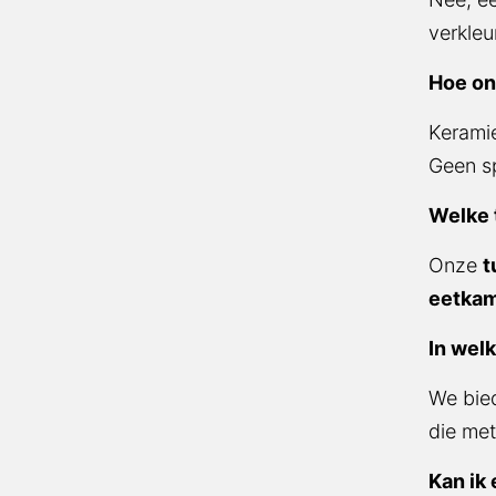
verkleu
Hoe on
Kerami
Geen sp
Welke 
Onze
t
eetkam
In welk
We bied
die met
Kan ik