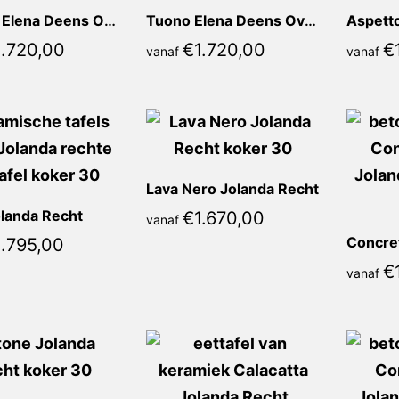
Stampa Elena Deens Ovaal
Tuono Elena Deens Ovaal
Aspett
1.720,00
€
1.720,00
€
vanaf
vanaf
Lava Nero Jolanda Recht
olanda Recht
€
1.670,00
vanaf
1.795,00
€
vanaf