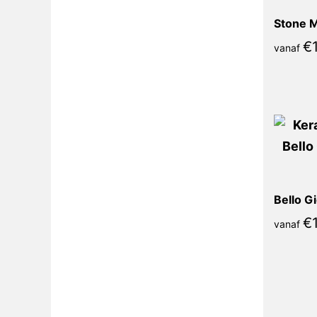
€
vanaf
Bello G
€
vanaf