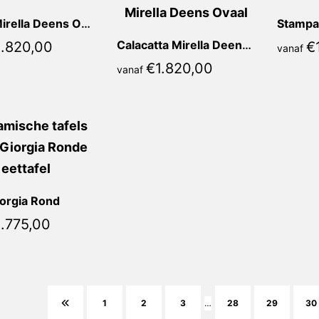
Stone Mirella Deens Ovaal
Calacatta Mirella Deens Ovaal
1.820,00
€
vanaf
€
1.820,00
vanaf
iorgia Rond
1.775,00
1
2
3
…
28
29
30