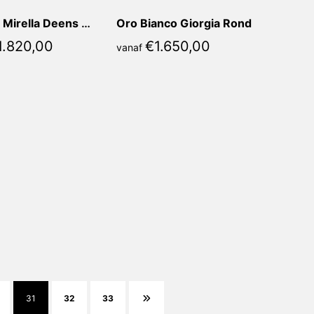
Stampa Mirella Deens Ovaal
Oro Bianco Giorgia Rond
1.820,00
€
1.650,00
vanaf
31
32
33