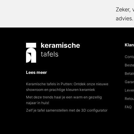
Zeker, 
advies.
Klan
Cont
Beste
Lees meer
Betal
Garan
Keramische tafels in Putten: Ontdek onze nieuwe
showroom en prachtige kleuren keramiek
Lever
Met deze trends haal je een warm en gezellig
Reto
najaar in huis!
FAQ
Zelf je tafel samenstellen met de 3D configurator