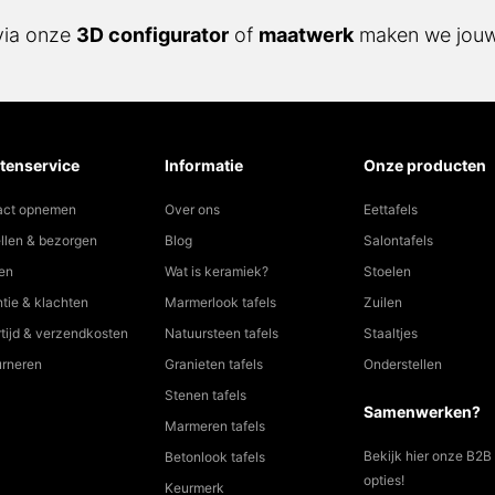
via onze
3D configurator
of
maatwerk
maken we jouw 
tenservice
Informatie
Onze producten
act opnemen
Over ons
Eettafels
llen & bezorgen
Blog
Salontafels
en
Wat is keramiek?
Stoelen
tie & klachten
Marmerlook tafels
Zuilen
tijd & verzendkosten
Natuursteen tafels
Staaltjes
urneren
Granieten tafels
Onderstellen
Stenen tafels
Samenwerken?
Marmeren tafels
Bekijk hier onze B2B
Betonlook tafels
opties!
Keurmerk