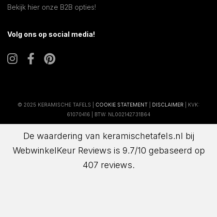
Bekijk hier onze B2B opties!
Volg ons op social media!
© 2025 KERAMISCHE TAFELS |
COOKIE STATEMENT
|
DISCLAIMER
| KVK:
61070416 | BTW: NL002142731B64
De waardering van keramischetafels.nl bij
WebwinkelKeur Reviews
is 9.7/10 gebaseerd op
407 reviews.