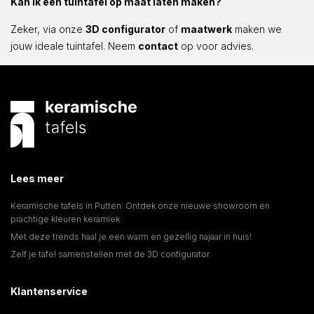
Kan ik een tuintafel op maat laten maken?
Zeker, via onze
3D configurator
of
maatwerk
maken we
jouw ideale tuintafel. Neem
contact
op voor advies.
Lees meer
Keramische tafels in Putten: Ontdek onze nieuwe showroom en
prachtige kleuren keramiek
Met deze trends haal je een warm en gezellig najaar in huis!
Zelf je tafel samenstellen met de 3D configurator
Klantenservice