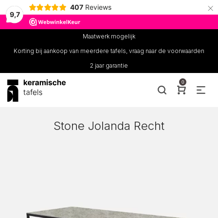
×
407
Reviews
9,7
Maatwerk mogelijk
Korting bij aankoop van meerdere tafels, vraag naar de voorwaarden
2 jaar garantie
0
Stone Jolanda Recht