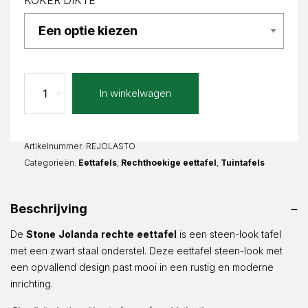
KOKER DIKTE
Stone
In winkelwagen
-
+
Jolanda
Recht
aantal
Artikelnummer:
REJOLASTO
Categorieën:
Eettafels
,
Rechthoekige eettafel
,
Tuintafels
Beschrijving
De
Stone
Jolanda
rechte
eettafel
is een steen-look tafel
met een zwart staal onderstel. Deze eettafel steen-look met
een opvallend design past mooi in een rustig en moderne
inrichting.