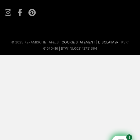
© 2025 KERAMISCHE TAFELS |
COOKIE STATEMENT
|
DISCLAIMER
| KVK:
61070416 | BTW: NL002142731B64
1