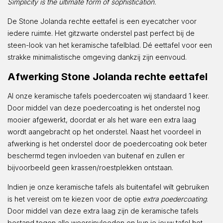
Simplicity is the ultimate form of sophistication.
De Stone Jolanda rechte eettafel is een eyecatcher voor
iedere ruimte. Het gitzwarte onderstel past perfect bij de
steen-look van het keramische tafelblad. Dé eettafel voor een
strakke minimalistische omgeving dankzij zijn eenvoud.
Afwerking Stone Jolanda rechte eettafel
Al onze keramische tafels poedercoaten wij standaard 1 keer.
Door middel van deze poedercoating is het onderstel nog
mooier afgewerkt, doordat er als het ware een extra laag
wordt aangebracht op het onderstel. Naast het voordeel in
afwerking is het onderstel door de poedercoating ook beter
beschermd tegen invloeden van buitenaf en zullen er
bijvoorbeeld geen krassen/roestplekken ontstaan.
Indien je onze keramische tafels als buitentafel wilt gebruiken
is het vereist om te kiezen voor de optie
extra poedercoating
.
Door middel van deze extra laag zijn de keramische tafels
bestand tegen alle weersinvloeden en kun je jouw tafel het