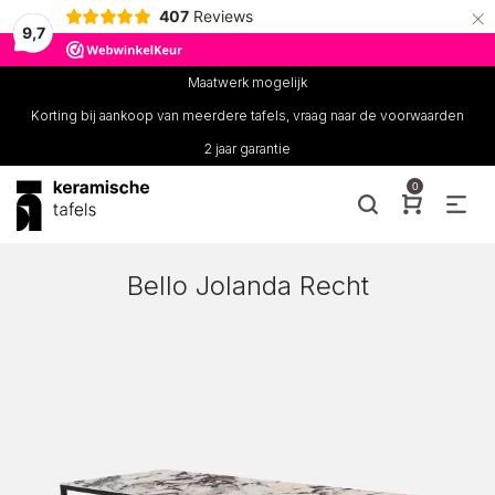
×
407
Reviews
9,7
Maatwerk mogelijk
Korting bij aankoop van meerdere tafels, vraag naar de voorwaarden
2 jaar garantie
0
Bello Jolanda Recht