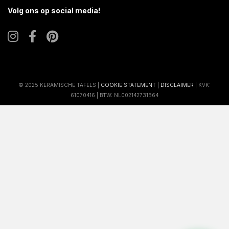
Volg ons op social media!
© 2025 KERAMISCHE TAFELS |
COOKIE STATEMENT
|
DISCLAIMER
| KVK:
61070416 | BTW: NL002142731B64