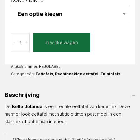
KOKER DIKTE
Bello
In winkelwagen
-
+
Jolanda
Recht
aantal
Artikelnummer:
REJOLABEL
Categorieën:
Eettafels
,
Rechthoekige eettafel
,
Tuintafels
Beschrijving
De
Bello
Jolanda
is een rechte eettafel van keramiek. Deze
marmer look eettafel met subtiele tinten past mooi in een
klassiek of bohemian interieur.
When things are done right, it will always be right.