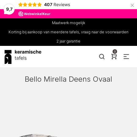
×
407
Reviews
9,7
Maatwerk mogelijk
Korting bij aankoop van meerdere tafels, vraag naar de voorwaarden
2 jaar garantie
0
Bello Mirella Deens Ovaal