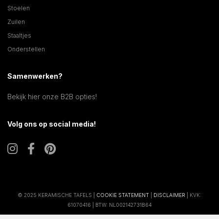
Stoelen
Zuilen
Staaltjes
Onderstellen
Samenwerken?
Bekijk hier onze B2B opties!
Volg ons op social media!
© 2025 KERAMISCHE TAFELS |
COOKIE STATEMENT
|
DISCLAIMER
| KVK:
61070416 | BTW: NL002142731B64