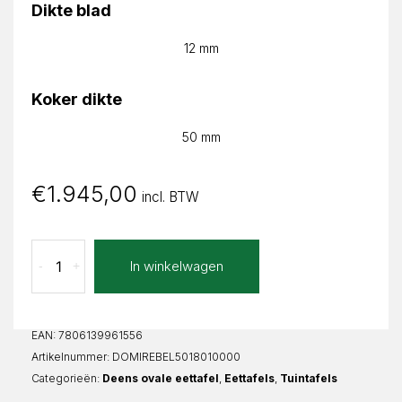
Dikte blad
12 mm
Koker dikte
50 mm
€
1.945,00
incl. BTW
Bello
In winkelwagen
-
+
Mirella
Deens
Ovaal
aantal
EAN:
7806139961556
Artikelnummer:
DOMIREBEL5018010000
Categorieën:
Deens ovale eettafel
,
Eettafels
,
Tuintafels