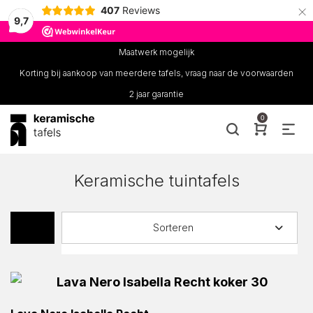
×
407
Reviews
9,7
Maatwerk mogelijk
Korting bij aankoop van meerdere tafels, vraag naar de voorwaarden
2 jaar garantie
0
Keramische tuintafels
Sorteren