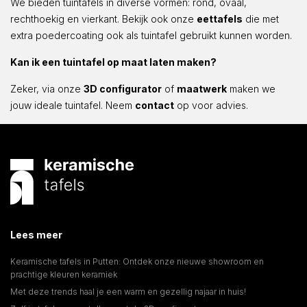
We bieden tuintafels in diverse vormen: rond, ovaal,
rechthoekig en vierkant. Bekijk ook onze
eettafels
die met
extra poedercoating ook als tuintafel gebruikt kunnen worden.
Kan ik een tuintafel op maat laten maken?
Zeker, via onze
3D configurator
of
maatwerk
maken we
jouw ideale tuintafel. Neem
contact
op voor advies.
Lees meer
Keramische tafels in Putten: Ontdek onze nieuwe showroom en
prachtige kleuren keramiek
Met deze trends haal je een warm en gezellig najaar in huis!