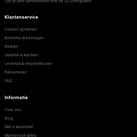
Zelf je tafel samenstellen met de 3D configurator
Klantenservice
Contact opnemen
Bestellen & bezorgen
Betalen
Garantie & klachten
Levertijd & verzendkosten
Retourneren
FAQ
Informatie
Over ons
Blog
Wat is keramiek?
Marmerlook tafels