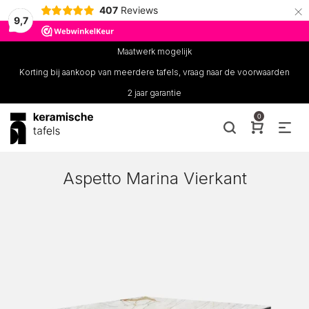
×
407
Reviews
9,7
Maatwerk mogelijk
Korting bij aankoop van meerdere tafels, vraag naar de voorwaarden
2 jaar garantie
0
Aspetto Marina Vierkant