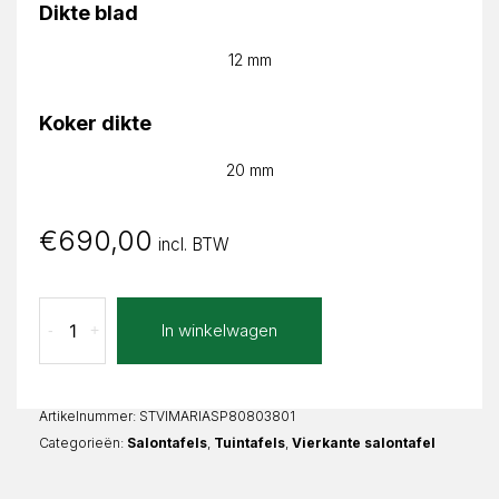
Dikte blad
12 mm
Koker dikte
20 mm
€
690,00
incl. BTW
Aspetto
In winkelwagen
-
+
Marina
Vierkant
aantal
Artikelnummer:
STVIMARIASP80803801
Categorieën:
Salontafels
,
Tuintafels
,
Vierkante salontafel