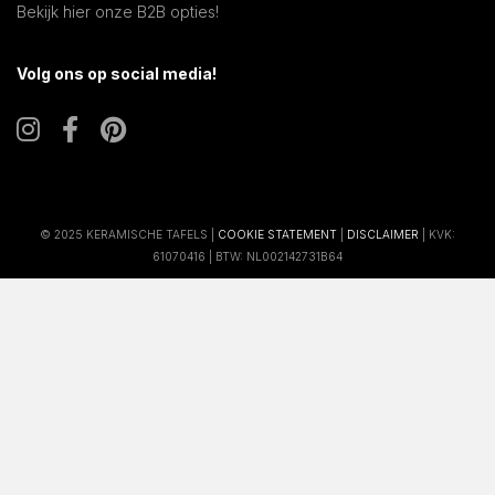
Bekijk hier onze B2B opties!
Volg ons op social media!
© 2025 KERAMISCHE TAFELS |
COOKIE STATEMENT
|
DISCLAIMER
| KVK:
61070416 | BTW: NL002142731B64