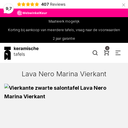
×
407
Reviews
9,7
Maatwerk mogelijk
Korting bij aankoop van meerdere tafels, vraag naar de voorwaarden
2 jaar garantie
0
Lava Nero Marina Vierkant