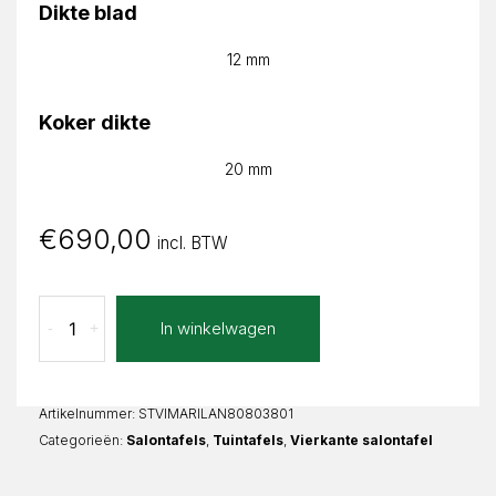
Dikte blad
12 mm
Koker dikte
20 mm
€
690,00
incl. BTW
Lava
In winkelwagen
-
+
Nero
Marina
Vierkant
aantal
Artikelnummer:
STVIMARILAN80803801
Categorieën:
Salontafels
,
Tuintafels
,
Vierkante salontafel