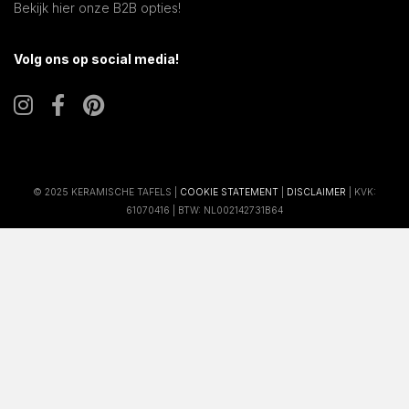
Bekijk hier onze B2B opties!
Volg ons op social media!
© 2025 KERAMISCHE TAFELS |
COOKIE STATEMENT
|
DISCLAIMER
| KVK:
61070416 | BTW: NL002142731B64