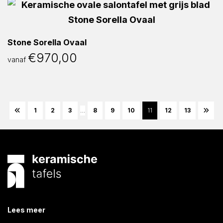
Stone Sorella Ovaal
€
970,00
vanaf
1
2
3
…
8
9
10
11
12
13
Lees meer