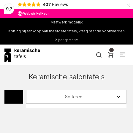
×
407
Reviews
9,7
Maatwerk mogelijk
Korting bij aankoop van meerdere tafels, vraag naar de voorwaarden
2 jaar garantie
0
Keramische salontafels
Sorteren