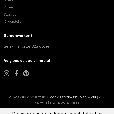
Stoelen
Zuilen
Staaltjes
Onderstellen
Samenwerken?
Bekijk hier onze B2B opties!
Volg ons op social media!
© 2025 KERAMISCHE TAFELS |
COOKIE STATEMENT
|
DISCLAIMER
| KVK:
61070416 | BTW: NL002142731B64
De waardering van keramischetafels.nl bij