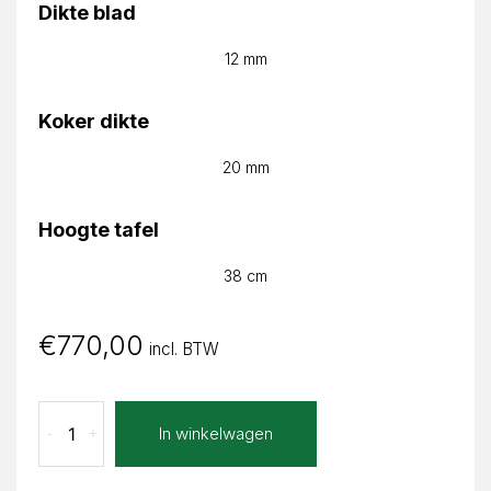
Dikte blad
12 mm
Koker dikte
20 mm
Hoogte tafel
38 cm
€
770,00
incl. BTW
Stone
In winkelwagen
-
+
Celeste
Rond