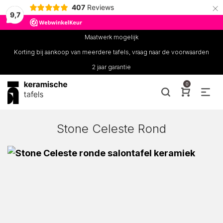
×
407
Reviews
9,7
Maatwerk mogelijk
Korting bij aankoop van meerdere tafels, vraag naar de voorwaarden
2 jaar garantie
0
Stone Celeste Rond