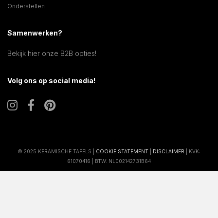
Onderstellen
Samenwerken?
Bekijk hier onze B2B opties!
Volg ons op social media!
© 2025 KERAMISCHE TAFELS |
COOKIE STATEMENT
|
DISCLAIMER
| KVK:
61070416 | BTW: NL002142731B64