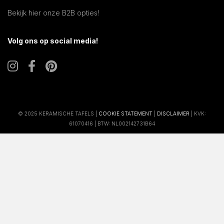
Bekijk hier onze B2B opties!
Volg ons op social media!
© 2025 KERAMISCHE TAFELS |
COOKIE STATEMENT
|
DISCLAIMER
| KVK:
61070416 | BTW: NL002142731B64