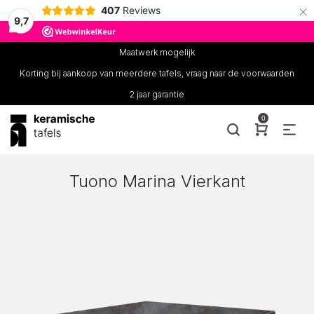
×
407
Reviews
9,7
Maatwerk mogelijk
Korting bij aankoop van meerdere tafels, vraag naar de voorwaarden
2 jaar garantie
0
Tuono Marina Vierkant