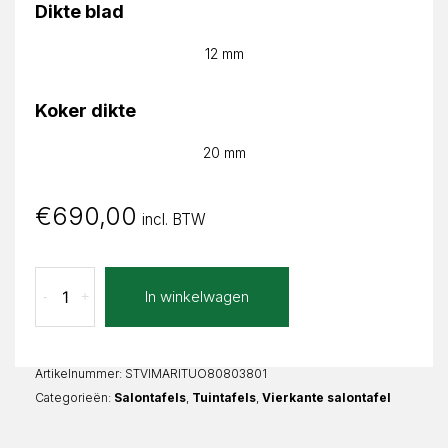
Dikte blad
12 mm
Koker dikte
20 mm
€
690,00
incl. BTW
Tuono
In winkelwagen
-
+
Marina
Vierkant
aantal
Artikelnummer:
STVIMARITUO80803801
Categorieën:
Salontafels
,
Tuintafels
,
Vierkante salontafel