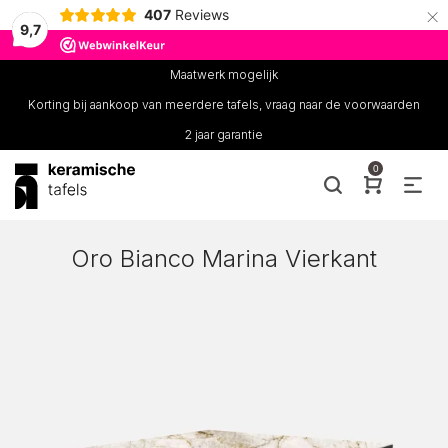
×
407
Reviews
9,7
Maatwerk mogelijk
Korting bij aankoop van meerdere tafels, vraag naar de voorwaarden
2 jaar garantie
0
Oro Bianco Marina Vierkant