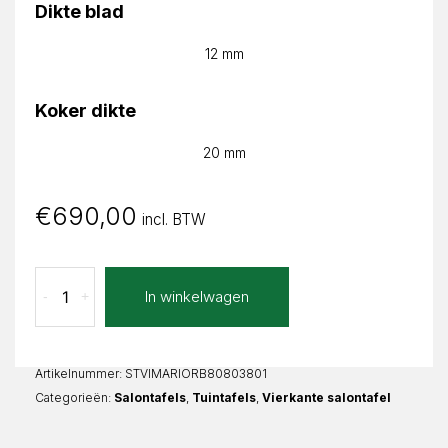
Dikte blad
12 mm
Koker dikte
20 mm
€
690,00
incl. BTW
Oro
In winkelwagen
-
+
Bianco
Marina
Vierkant
aantal
Artikelnummer:
STVIMARIORB80803801
Categorieën:
Salontafels
,
Tuintafels
,
Vierkante salontafel