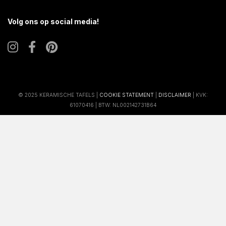
Volg ons op social media!
© 2025 KERAMISCHE TAFELS |
COOKIE STATEMENT
|
DISCLAIMER
| KVK:
61070416 | BTW: NL002142731B64