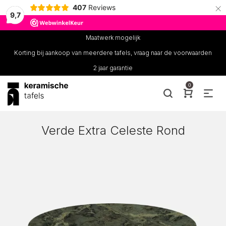
×
407
Reviews
9,7
Maatwerk mogelijk
Korting bij aankoop van meerdere tafels, vraag naar de voorwaarden
2 jaar garantie
0
Verde Extra Celeste Rond