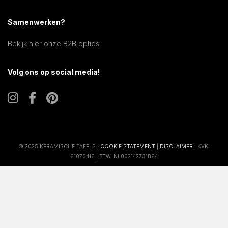
Samenwerken?
Bekijk hier onze B2B opties!
Volg ons op social media!
© 2025 KERAMISCHE TAFELS |
COOKIE STATEMENT
|
DISCLAIMER
| KVK:
61070416 | BTW: NL002142731B64