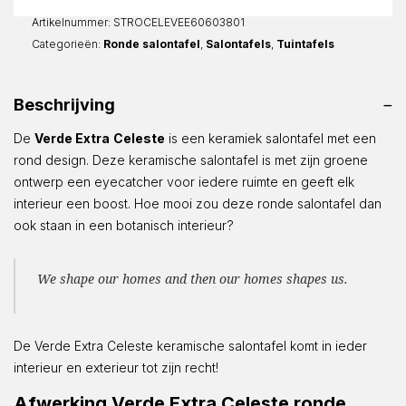
Rond
aantal
Artikelnummer:
STROCELEVEE60603801
Categorieën:
Ronde salontafel
,
Salontafels
,
Tuintafels
Beschrijving
De
Verde Extra
Celeste
is een keramiek salontafel met een
rond design. Deze keramische salontafel is met zijn groene
ontwerp een eyecatcher voor iedere ruimte en geeft elk
interieur een boost. Hoe mooi zou deze ronde salontafel dan
ook staan in een botanisch interieur?
We shape our homes and then our homes shapes us.
De Verde Extra Celeste keramische salontafel komt in ieder
interieur en exterieur tot zijn recht!
Afwerking Verde Extra Celeste ronde