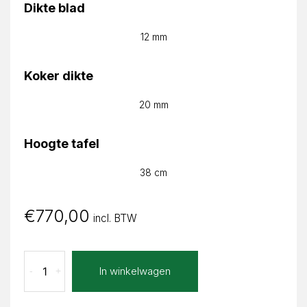
Dikte blad
12 mm
Koker dikte
20 mm
Hoogte tafel
38 cm
€
770,00
incl. BTW
Verde
In winkelwagen
-
+
Extra
Celeste