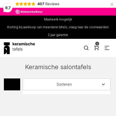
×
407
Reviews
9,7
Maatwerk mogelijk
Korting bij aankoop van meerdere tafels, vraag naar de voorwaarden
2 jaar garantie
0
Keramische salontafels
Sorteren