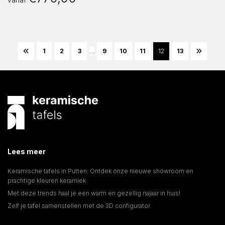
1
2
3
…
9
10
11
12
13
Lees meer
Keramische tafels in Putten: Ontdek onze nieuwe showroom en
prachtige kleuren keramiek
Met deze trends haal je een warm en gezellig najaar in huis!
Zelf je tafel samenstellen met de 3D configurator