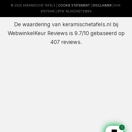
© 2025 KERAMISCHE TAFELS |
COOKIE STATEMENT
|
DISCLAIMER
| KVK:
61070416 | BTW: NL002142731B64
De waardering van keramischetafels.nl bij
WebwinkelKeur Reviews
is 9.7/10 gebaseerd op
407 reviews.
1