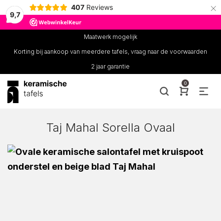
×
407
Reviews
9,7
Maatwerk mogelijk
Korting bij aankoop van meerdere tafels, vraag naar de voorwaarden
2 jaar garantie
0
Taj Mahal Sorella Ovaal