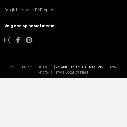
Bekijk hier onze B2B opties!
Volg ons op social media!
© 2025 KERAMISCHE TAFELS |
COOKIE STATEMENT
|
DISCLAIMER
| KVK:
61070416 | BTW: NL002142731B64