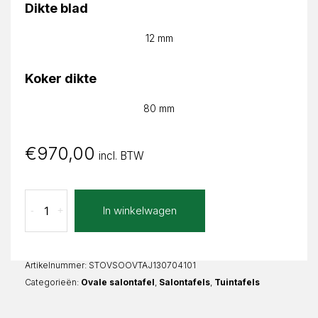
Dikte blad
12 mm
Koker dikte
80 mm
€
970,00
incl. BTW
Taj
In winkelwagen
-
+
Mahal
Sorella
Ovaal
aantal
Artikelnummer:
STOVSOOVTAJ130704101
Categorieën:
Ovale salontafel
,
Salontafels
,
Tuintafels