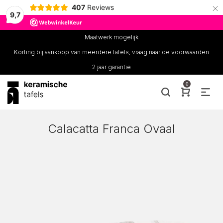
×
407
Reviews
9,7
Maatwerk mogelijk
Korting bij aankoop van meerdere tafels, vraag naar de voorwaarden
2 jaar garantie
0
Calacatta Franca Ovaal