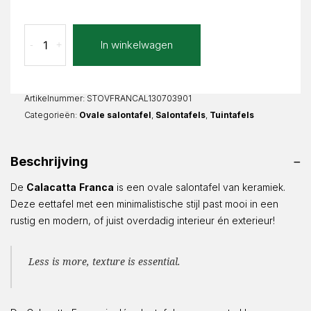
Calacatta
In winkelwagen
-
+
Franca
Ovaal
aantal
Artikelnummer:
STOVFRANCAL130703901
Categorieën:
Ovale salontafel
,
Salontafels
,
Tuintafels
Beschrijving
De
Calacatta
Franca
is een ovale salontafel van keramiek.
Deze eettafel met een minimalistische stijl past mooi in een
rustig en modern, of juist overdadig interieur én exterieur!
Less is more, texture is essential.