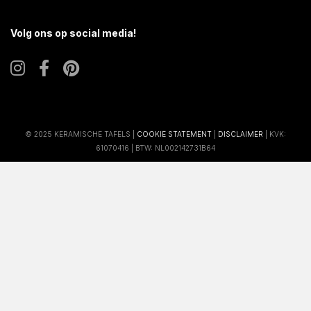
Volg ons op social media!
© 2025 KERAMISCHE TAFELS |
COOKIE STATEMENT
|
DISCLAIMER
| KVK:
61070416 | BTW: NL002142731B64