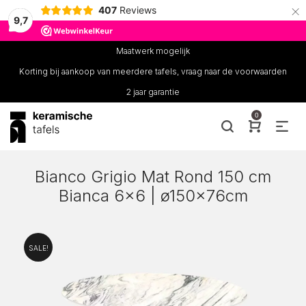
×
407
Reviews
9,7
Maatwerk mogelijk
Korting bij aankoop van meerdere tafels, vraag naar de voorwaarden
2 jaar garantie
0
Bianco Grigio Mat Rond 150 cm
Bianca 6×6 | ø150x76cm
SALE!