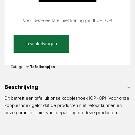
Voor deze eettafel met korting geldt OP=OP!
Bianco
In winkelwagen
Grigio
Mat
Rond
150
Categorie:
Tafelkoopjes
cm
Bianca
Beschrijving
6x6
|
Dit betreft een tafel uit onze koopjeshoek (OP=OP). Voor onze
ø150x76cm
koopjeshoek geldt dat de producten niet retour kunnen en
aantal
onze garantie is niet van toepassing op deze producten.