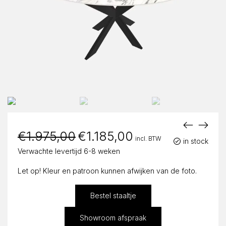
€
1.975,00
Oorspronkelijke
€
1.185,00
Huidige
incl. BTW
prijs
prijs
in stock
was:
is:
Verwachte levertijd 6-8 weken
€1.975,00.
€1.185,00.
Let op! Kleur en patroon kunnen afwijken van de foto.
Bestel staaltje
Showroom afspraak