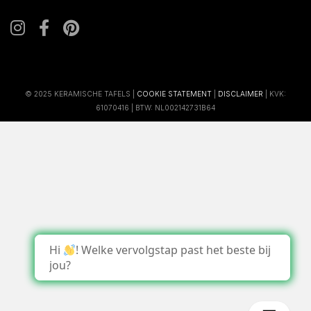
© 2025 KERAMISCHE TAFELS |
COOKIE STATEMENT
|
DISCLAIMER
| KVK:
61070416 | BTW: NL002142731B64
Hi
! Welke vervolgstap past het beste bij
jou?