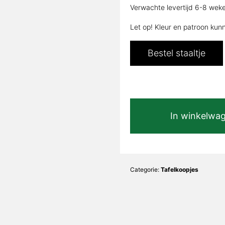
Verwachte levertijd 6-8 wek
was:
i
€1.995,00.
Let op! Kleur en patroon kun
Bestel staaltje
Calacatta
In winkelwa
Mat
|
Liona
Recht
koker
Categorie:
Tafelkoopjes
3x3cm
|
200x100x76cm
aantal