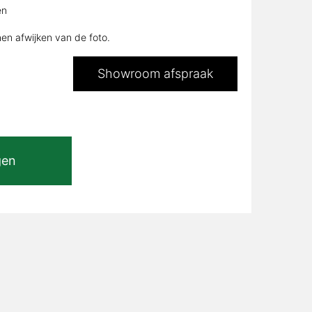
en
s:
€1.197,00.
nen afwijken van de foto.
Showroom afspraak
gen