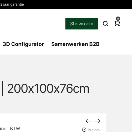
2 jaar garantie
0
Showroom
3D Configurator
Samenwerken B2B
m | 200x100x76cm
lijke
Huidige
incl. BTW
in stock
prijs