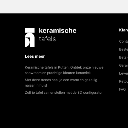
Klan
Cont
Beste
Lees meer
Betal
Garan
Keramische tafels in Putten: Ontdek onze nieuwe
showroom en prachtige kleuren keramiek
Lever
Met deze trends haal je een warm en gezellig
Reto
najaar in huis!
FAQ
Zelf je tafel samenstellen met de 3D configurator