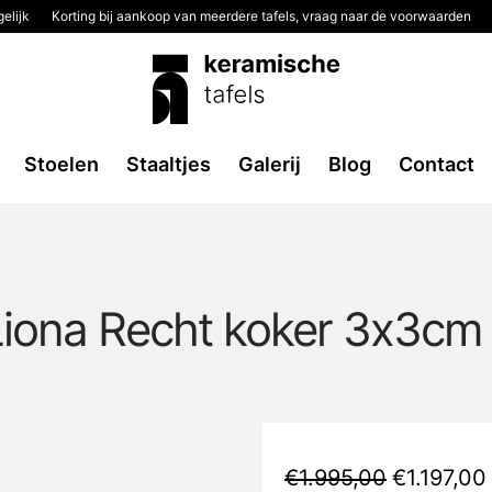
elijk
Korting bij aankoop van meerdere tafels, vraag naar de voorwaarden
Stoelen
Staaltjes
Galerij
Blog
Contact
 Liona Recht koker 3x3c
Oorspronke
€
1.995,00
€
1.197,00
prijs