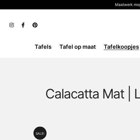
Maatwerk mog
Tafels
Tafel op maat
Tafelkoopjes
Calacatta Mat |
SALE!