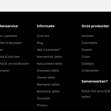
tenservice
Informatie
Onze producten
act opnemen
Over ons
Eettafels
llen & bezorgen
Blog
Salontafels
en
Wat is keramiek?
Stoelen
tie & klachten
Marmerlook tafels
Zuilen
tijd & verzendkosten
Natuursteen tafels
Staaltjes
urneren
Granieten tafels
Onderstellen
Stenen tafels
Samenwerken?
Marmeren tafels
Bekijk hier onze B2B
Betonlook tafels
opties!
Keurmerk
Privacy