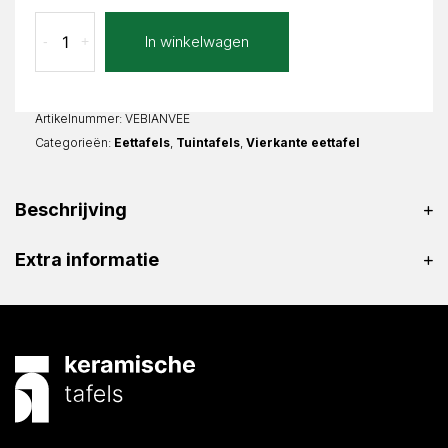
Verde
In winkelwagen
-
+
Extra
Bianca
Vierkant
aantal
Artikelnummer:
VEBIANVEE
Categorieën:
Eettafels
,
Tuintafels
,
Vierkante eettafel
Beschrijving
Extra informatie