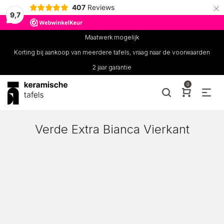
×
407
Reviews
9,7
Maatwerk mogelijk
Korting bij aankoop van meerdere tafels, vraag naar de voorwaarden
2 jaar garantie
0
Verde Extra Bianca Vierkant