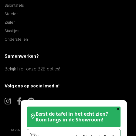
Salontafels
Stoelen
Zuilen
Staaltjes
Onderstellen
Samenwerken?
Bekijk hier onze B2B opties!
Volg ons op social media!
Eerst de tafel in het echt zien?
Kom langs in de Showroom!
© 2025 KERAMISCHE TAFELS |
COOKIE STATEMENT
|
DISCLAIMER
| KVK:
61070416 | BTW: NL002142731B64