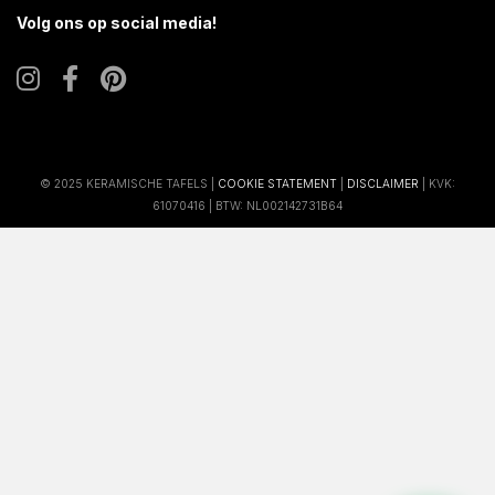
Volg ons op social media!
© 2025 KERAMISCHE TAFELS |
COOKIE STATEMENT
|
DISCLAIMER
| KVK:
61070416 | BTW: NL002142731B64