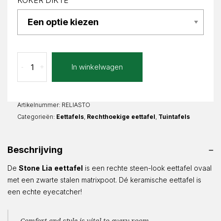
KOKER DIKTE
Stone
In winkelwagen
-
+
Lia
Recht
aantal
Artikelnummer:
RELIASTO
Categorieën:
Eettafels
,
Rechthoekige eettafel
,
Tuintafels
Beschrijving
De
Stone
Lia
eettafel
is een rechte steen-look eettafel ovaal
met een zwarte stalen matrixpoot. Dé keramische eettafel is
een echte eyecatcher!
Comfort and style is vital to every room.