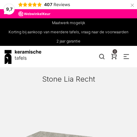
×
407
Reviews
9,7
Maatwerk mogelijk
Korting bij aankoop van meerdere tafels, vraag naar de voorwaarden
2 jaar garantie
0
Stone Lia Recht