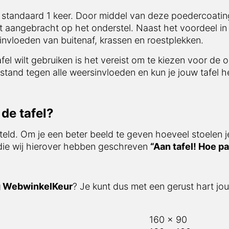
tandaard 1 keer. Door middel van deze poedercoating is
acht op het onderstel. Naast het voordeel in afwerking i
f, krassen en roestplekken.
el wilt gebruiken is het vereist om te kiezen voor de opti
tegen alle weersinvloeden en kun je jouw tafel het gehele
e tafel?
eld. Om je een beter beeld te geven hoeveel stoelen je o
ie wij hierover hebben geschreven
“Aan tafel! Hoe past
 WebwinkelKeur
? Je kunt dus met een gerust hart jouw f
160 x 90
160 x 100