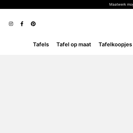
Maatwerk mog
Tafels
Tafel op maat
Tafelkoopjes