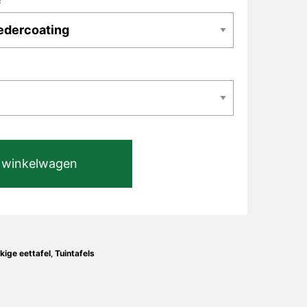
 winkelwagen
ige eettafel
,
Tuintafels