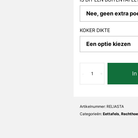
KOKER DIKTE
Stampa
In
Lia
-
+
Recht
aantal
Artikelnummer:
RELIASTA
Categorieën:
Eettafels
,
Rechthoek