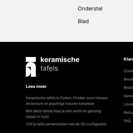
Onderstel
Blad
Klan
Cont
Beste
Lees meer
Betal
Garan
Keramische tafels in Putten: Ontdek onze nieuwe
showroom en prachtige kleuren keramiek
Lever
Met deze trends haal je een warm en gezellig
Reto
najaar in huis!
FAQ
Zelf je tafel samenstellen met de 3D configurator