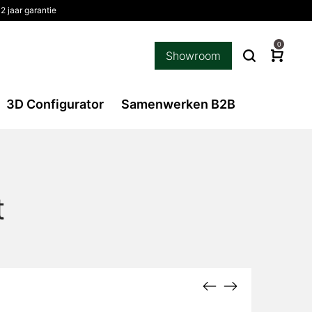
2 jaar garantie
0
Showroom
3D Configurator
Samenwerken B2B
t