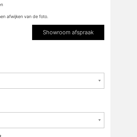
en
nen afwijken van de foto.
Showroom afspraak
?