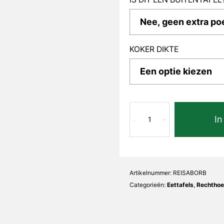
KOKER DIKTE
Oro
In
Bianco
-
+
Isabella
Recht
aantal
Artikelnummer:
REISABORB
Categorieën:
Eettafels
,
Rechthoe