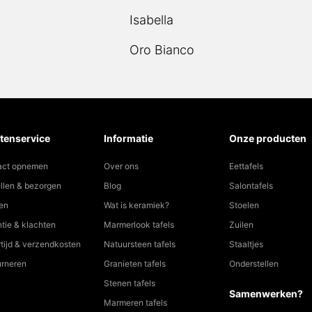
Isabella
Oro Bianco
tenservice
Informatie
Onze producten
act opnemen
Over ons
Eettafels
llen & bezorgen
Blog
Salontafels
en
Wat is keramiek?
Stoelen
tie & klachten
Marmerlook tafels
Zuilen
tijd & verzendkosten
Natuursteen tafels
Staaltjes
urneren
Granieten tafels
Onderstellen
Stenen tafels
Samenwerken?
Marmeren tafels