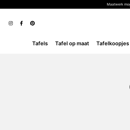
Maatwerk mog
Tafels
Tafel op maat
Tafelkoopjes