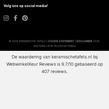
Volg ons op social media!
© 2025 KERAMISCHE TAFELS |
COOKIE STATEMENT
|
DISCLAIMER
| KVK:
61070416 | BTW: NL002142731B64
De waardering van keramischetafels.nl bij
WebwinkelKeur Reviews
is 9.7/10 gebaseerd op
407 reviews.