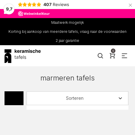
×
407
Reviews
9,7
Maatwerk mogelijk
Korting bij aankoop van meerdere tafels, vraag naar de voorwaarden
2 jaar garantie
0
marmeren tafels
Sorteren