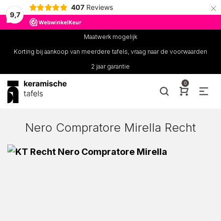
×
407
Reviews
9,7
Maatwerk mogelijk
Korting bij aankoop van meerdere tafels, vraag naar de voorwaarden
2 jaar garantie
0
Nero Compratore Mirella Recht