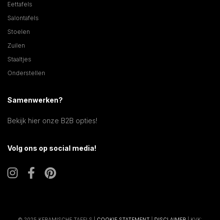
Eettafels
Salontafels
Stoelen
Zuilen
Staaltjes
Onderstellen
Samenwerken?
Bekijk hier onze B2B opties!
Volg ons op social media!
© 2025 KERAMISCHE TAFELS |
COOKIE STATEMENT
|
DISCLAIMER
| KVK: