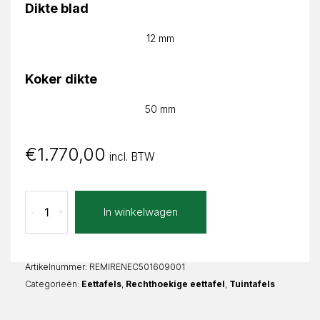
Dikte blad
12 mm
Koker dikte
50 mm
€
1.770,00
incl. BTW
Nero
In winkelwagen
-
+
Compratore
Mirella
Recht
aantal
Artikelnummer:
REMIRENEC501609001
Categorieën:
Eettafels
,
Rechthoekige eettafel
,
Tuintafels