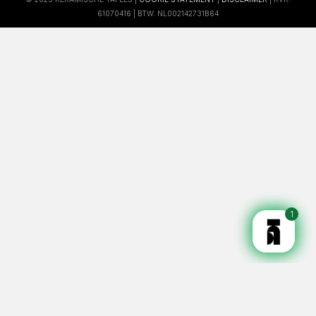
61070416 | BTW: NL002142731B64
1