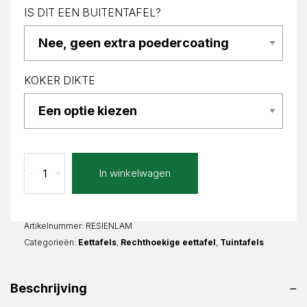
IS DIT EEN BUITENTAFEL?
KOKER DIKTE
Lava
In winkelwagen
-
+
Marrone
Sienna
Recht
aantal
Artikelnummer:
RESIENLAM
Categorieën:
Eettafels
,
Rechthoekige eettafel
,
Tuintafels
Beschrijving