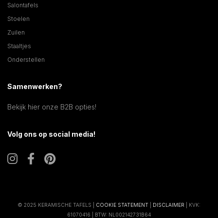
Salontafels
Stoelen
Zuilen
Staaltjes
Onderstellen
Samenwerken?
Bekijk hier onze B2B opties!
Volg ons op social media!
© 2025 KERAMISCHE TAFELS |
COOKIE STATEMENT
|
DISCLAIMER
| KVK:
61070416 | BTW: NL002142731B64