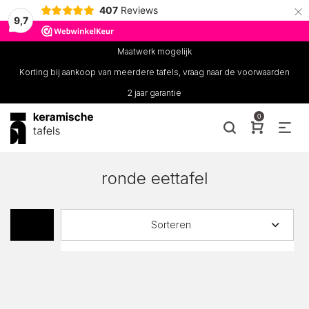
×
407
Reviews
9,7
Maatwerk mogelijk
Korting bij aankoop van meerdere tafels, vraag naar de voorwaarden
2 jaar garantie
0
ronde eettafel
Sorteren