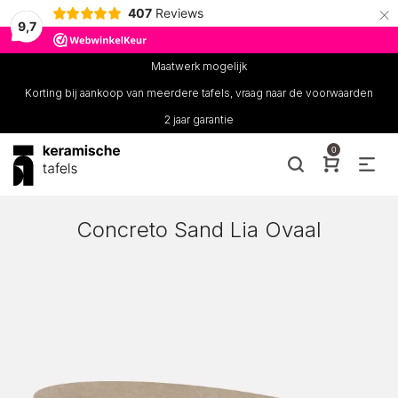
×
407
Reviews
9,7
Maatwerk mogelijk
Korting bij aankoop van meerdere tafels, vraag naar de voorwaarden
2 jaar garantie
0
Concreto Sand Lia Ovaal