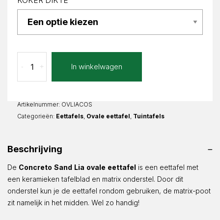
KOKER DIKTE
Concreto
In winkelwagen
-
+
Sand
Lia
Ovaal
aantal
Artikelnummer:
OVLIACOS
Categorieën:
Eettafels
,
Ovale eettafel
,
Tuintafels
Beschrijving
De
Concreto
Sand
Lia
ovale
eettafel
is een eettafel met
een keramieken tafelblad en matrix onderstel. Door dit
onderstel kun je de eettafel rondom gebruiken, de matrix-poot
zit namelijk in het midden. Wel zo handig!