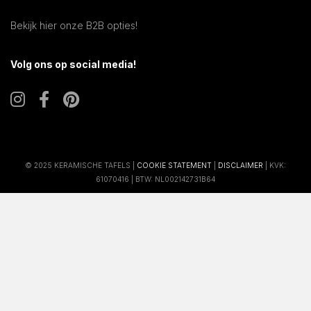
Bekijk hier onze B2B opties!
Volg ons op social media!
© 2025 KERAMISCHE TAFELS |
COOKIE STATEMENT
|
DISCLAIMER
| KVK:
61070416 | BTW: NL002142731B64