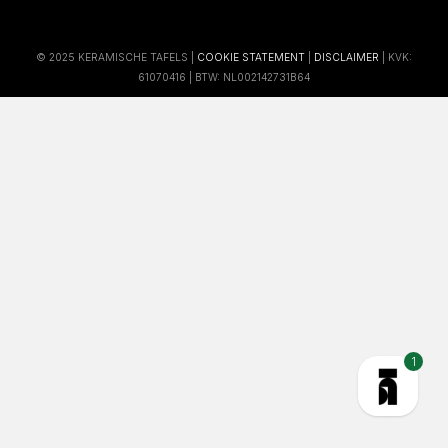
© 2025 KERAMISCHE TAFELS |
COOKIE STATEMENT
|
DISCLAIMER
| KVK:
61070416 | BTW: NL002142731B64
1