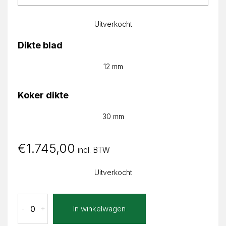
Uitverkocht
Dikte blad
12 mm
Koker dikte
30 mm
€
1.745,00
incl. BTW
Uitverkocht
Carrara
In winkelwagen
-
+
Sofia
Ovaal