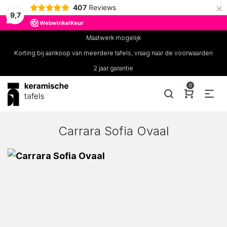
×
407
Reviews
9,7
Maatwerk mogelijk
Korting bij aankoop van meerdere tafels, vraag naar de voorwaarden
2 jaar garantie
0
Carrara Sofia Ovaal