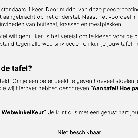
tandaard 1 keer. Door middel van deze poedercoating is
acht op het onderstel. Naast het voordeel in afwerking i
f, krassen en roestplekken.
el wilt gebruiken is het vereist om te kiezen voor de opti
tegen alle weersinvloeden en kun je jouw tafel het gehele
e tafel?
eld. Om je een beter beeld te geven hoeveel stoelen je o
ie wij hierover hebben geschreven
“Aan tafel! Hoe past
 WebwinkelKeur
? Je kunt dus met een gerust hart jouw f
Niet beschikbaar
160 x 90