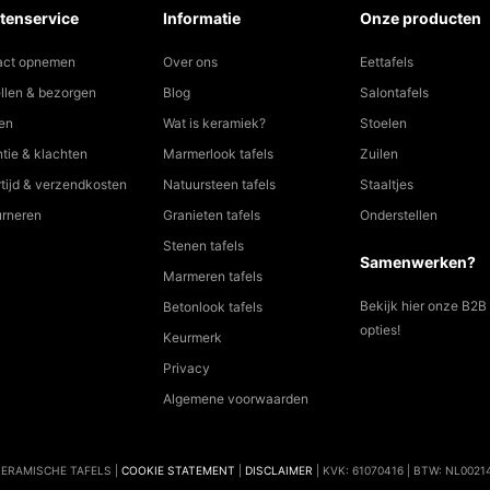
act opnemen
Over ons
Eettafels
llen & bezorgen
Blog
Salontafels
en
Wat is keramiek?
Stoelen
tie & klachten
Marmerlook tafels
Zuilen
tijd & verzendkosten
Natuursteen tafels
Staaltjes
urneren
Granieten tafels
Onderstellen
Stenen tafels
Samenwerken?
Marmeren tafels
Bekijk hier onze B2B
Betonlook tafels
opties!
Keurmerk
Privacy
Algemene voorwaarden
KERAMISCHE TAFELS |
COOKIE STATEMENT
|
DISCLAIMER
| KVK: 61070416 | BTW: NL0021