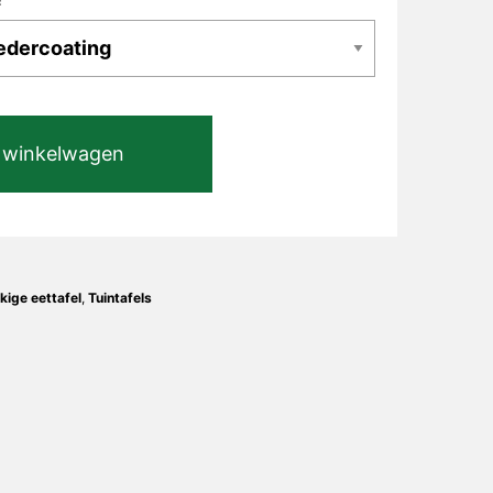
 winkelwagen
ige eettafel
,
Tuintafels