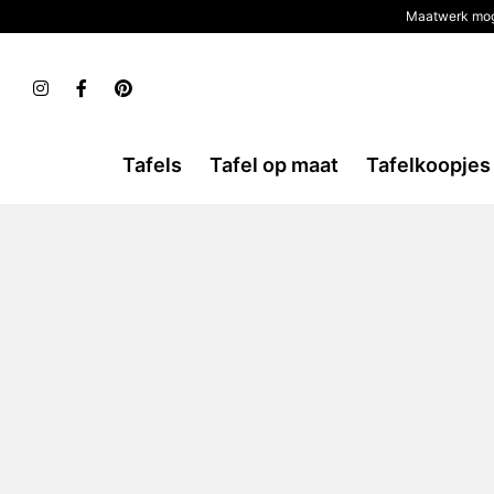
Maatwerk mog
Tafels
Tafel op maat
Tafelkoopjes