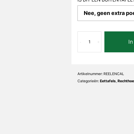
Calacatta
In
Elena
-
+
Recht
aantal
Artikelnummer:
REELENCAL
Categorieën:
Eettafels
,
Rechthoek