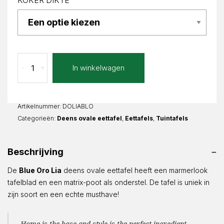
KOKER DIKTE
Blue
In winkelwagen
-
+
Oro
Lia
Deens
Ovaal
Artikelnummer:
DOLIABLO
aantal
Categorieën:
Deens ovale eettafel
,
Eettafels
,
Tuintafels
Beschrijving
De
Blue Oro Lia
deens ovale eettafel heeft een marmerlook
tafelblad en een matrix-poot als onderstel. De tafel is uniek in
zijn soort en een echte musthave!
Home is the base and style is the perfect ingredient.