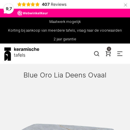
×
407
Reviews
9,7
Maatwerk mogelijk
Korting bij aankoop van meerdere tafels, vraag naar de voorwaarden
2 jaar garantie
0
Blue Oro Lia Deens Ovaal