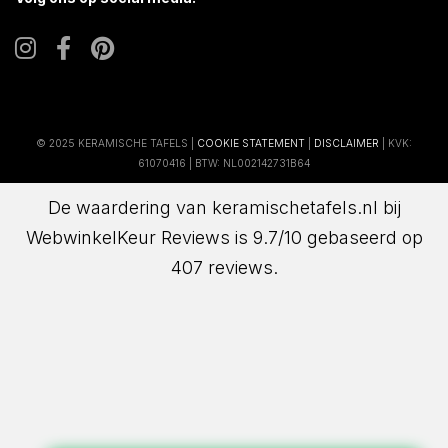
© 2025 KERAMISCHE TAFELS |
COOKIE STATEMENT
|
DISCLAIMER
| KVK:
61070416 | BTW: NL002142731B64
De waardering van keramischetafels.nl bij
WebwinkelKeur Reviews
is 9.7/10 gebaseerd op
407 reviews.