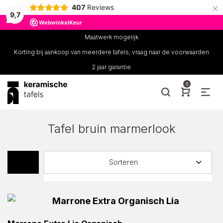
×
407
Reviews
9,7
Maatwerk mogelijk
Korting bij aankoop van meerdere tafels, vraag naar de voorwaarden
2 jaar garantie
0
Tafel bruin marmerlook
Sorteren