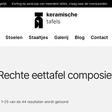
elijk
Korting bij aankoop van meerdere tafels, vraag naar de voorwaarden
Stoelen
Staaltjes
Galerij
Blog
Contact
Rechte eettafel composie
Gesorteerd
t 1–25 van de 44 resultaten wordt getoond
op