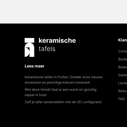
Klan
Cont
Beste
Lees meer
Betal
Garan
Keramische tafels in Putten: Ontdek onze nieuwe
showroom en prachtige kleuren keramiek
Lever
Met deze trends haal je een warm en gezellig
Reto
najaar in huis!
FAQ
Zelf je tafel samenstellen met de 3D configurator