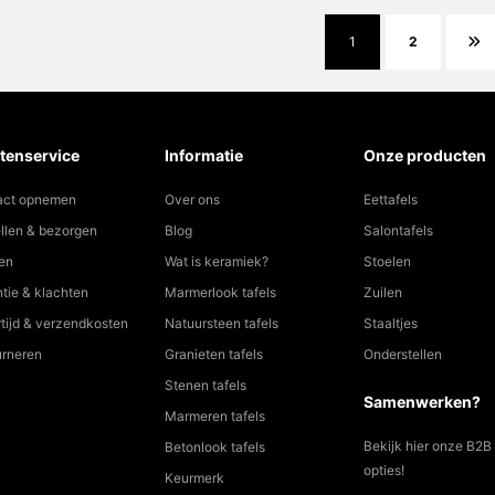
1
2
tenservice
Informatie
Onze producten
act opnemen
Over ons
Eettafels
llen & bezorgen
Blog
Salontafels
en
Wat is keramiek?
Stoelen
tie & klachten
Marmerlook tafels
Zuilen
tijd & verzendkosten
Natuursteen tafels
Staaltjes
urneren
Granieten tafels
Onderstellen
Stenen tafels
Samenwerken?
Marmeren tafels
Bekijk hier onze B2B
Betonlook tafels
opties!
Keurmerk