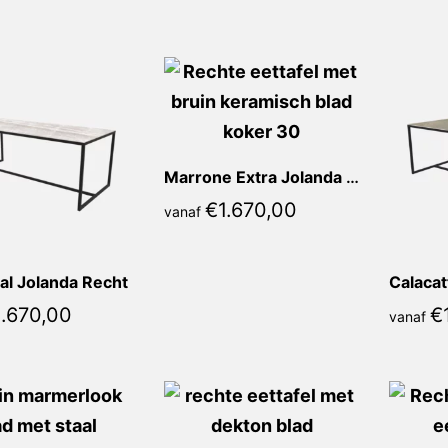
prijs:
hoog
naar
laag
Marrone Extra Jolanda Recht
€
1.670,00
vanaf
al Jolanda Recht
1.670,00
€
vanaf